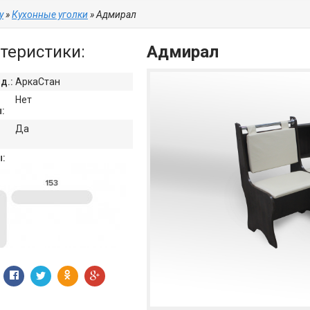
y
»
Кухонные уголки
» Адмирал
теристики:
Адмирал
д.:
АркаСтан
Нет
:
Да
: